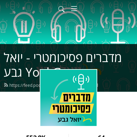
מדברים פסיכומטרי - יואל
גבע Yoel Geva
https://feed.podbean.com/yoelgeva/feed.xml